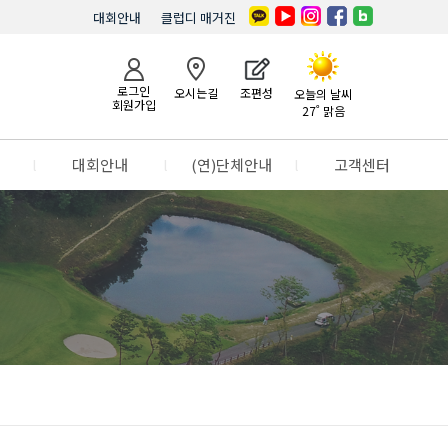
대회안내
클럽디 매거진
로그인
오시는길
조편성
오늘의 날씨
회원가입
27˚ 맑음
l
대회안내
l
(연)단체안내
l
고객센터