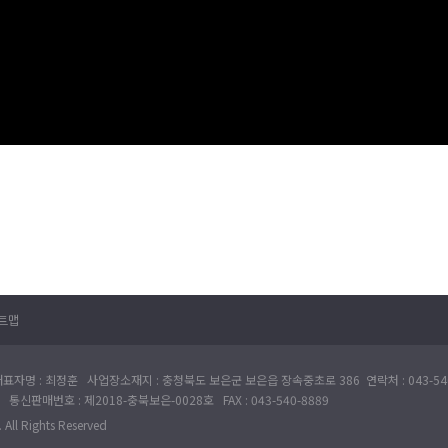
트맵
표자명 : 최정훈 사업장소재지 : 충청북도 보은군 보은읍 장속중초로 386 연락처 : 043-540
 통신판매번호 : 제2018-충북보은-0028호 FAX : 043-540-8889
All Rights Reserved