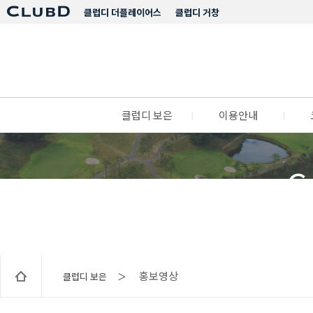
클럽디 더플레이어스
클럽디 거창
클럽디 보은
l
이용안내
l
C
홍보영상
클럽디 보은 ＞