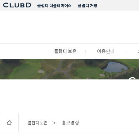
클럽디 더플레이어스
클럽디 거창
클럽디 보은
l
이용안내
l
C
홍보영상
클럽디 보은 ＞