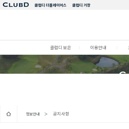
클럽디 더플레이어스
클럽디 거창
클럽디 보은
l
이용안내
l
C
공지사항
정보안내 ＞