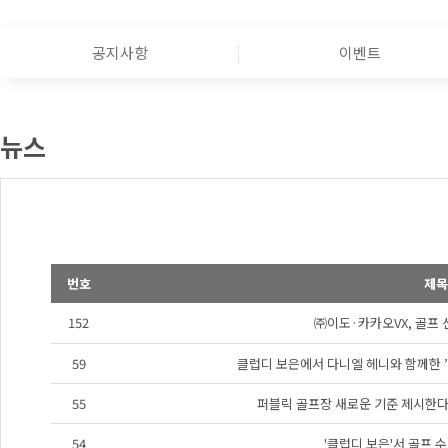
공지사항
이벤트
뉴스
번호
제목
152
㈜이도·카카오VX, 골프 
59
클럽디 보은에서 다니엘 헤니와 함께한 ’여
55
퍼블릭 골프장 새로운 기준 제시한다"
54
'클럽디 보은'서 골프 