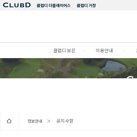
클럽디 더플레이어스
클럽디 거창
클럽디 보은
l
이용안내
l
C
공지사항
정보안내 ＞