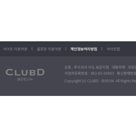
l
l
l
사이트 이용약관
골프장 이용약관
개인정보처리방침
사이트맵
상호 : 주식회사 이도 보은지점 대표자명 : 최정훈
사업자등록번호 : 492-85-00865 통신판매번호 : 
Copyright (c) CLUBD - BOEUN. All Rights R