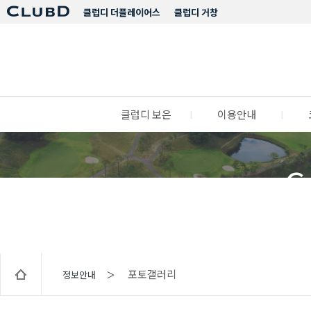
클럽디 더플레이어스
클럽디 거창
클럽디 보은
l
이용안내
l
C
포토갤러리
정보안내 ＞