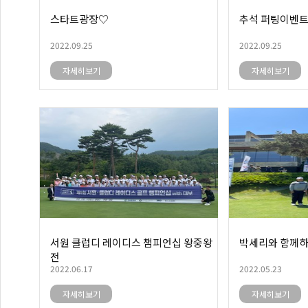
스타트광장♡
추석 퍼팅이벤
2022.09.25
2022.09.25
자세히보기
자세히보기
서원 클럽디 레이디스 챔피언십 왕중왕
박세리와 함께하
전
2022.06.17
2022.05.23
자세히보기
자세히보기