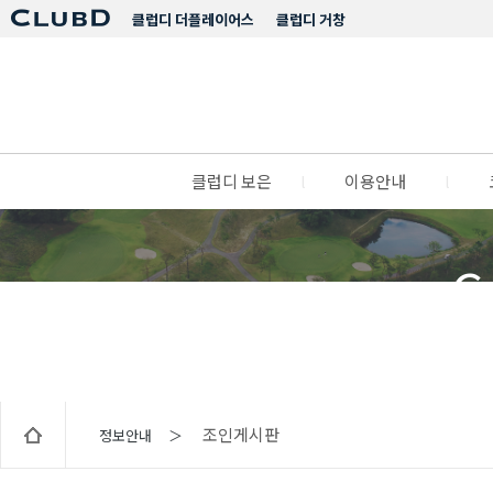
클럽디 더플레이어스
클럽디 거창
클럽디 보은
l
이용안내
l
C
조인게시판
정보안내 ＞