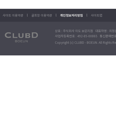
l
l
l
사이트 이용약관
골프장 이용약관
개인정보처리방침
사이트맵
상호 : 주식회사 이도 보은지점 대표자명 : 최정훈
사업자등록번호 : 492-85-00865 통신판매번호 : 
Copyright (c) CLUBD - BOEUN. All Rights R