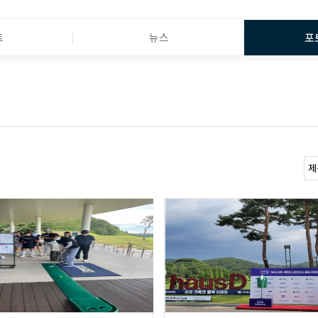
트
뉴스
포