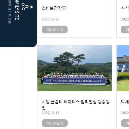
CLUBD 관련 사이트 이동
FAMILY SITE
스타트광장♡
추석
더플레이어스
클럽디
2022.09.25
2022
자세히보기
서원 클럽디 레이디스 챔피언십 왕중왕
박세
전
2022.06.17
2022
자세히보기