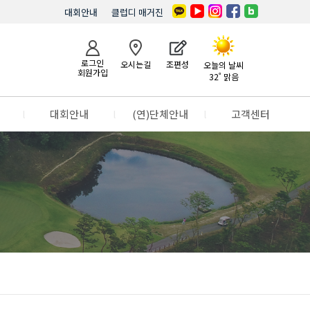
대회안내
클럽디 매거진
로그인
오시는길
조편성
오늘의 날씨
회원가입
32˚ 맑음
l
대회안내
l
(연)단체안내
l
고객센터