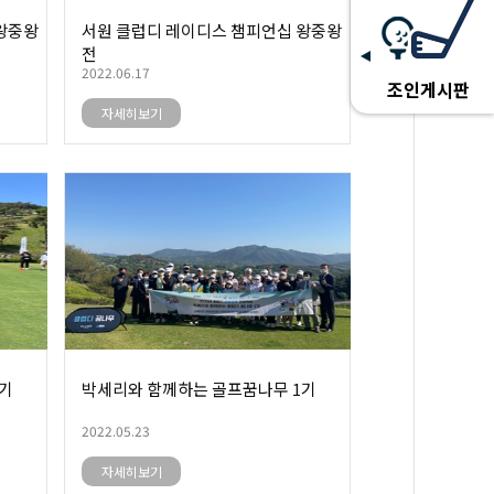
왕중왕
서원 클럽디 레이디스 챔피언십 왕중왕
전
2022.06.17
조인게시판
자세히보기
1기
박세리와 함께하는 골프꿈나무 1기
2022.05.23
자세히보기