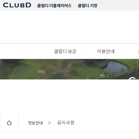
클럽디 더플레이어스
클럽디 거창
클럽디 보은
l
이용안내
l
C
공지사항
정보안내 ＞