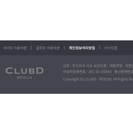
l
l
l
사이트 이용약관
골프장 이용약관
개인정보처리방침
사이트맵
상호 : 주식회사 이도 보은지점 대표자명 : 최정훈
사업자등록번호 : 492-85-00865 통신판매번호 : 
Copyright (c) CLUBD - BOEUN. All Rights R