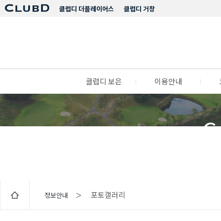
클럽디 더플레이어스
클럽디 거창
클럽디 보은
l
이용안내
l
C
포토갤러리
정보안내 ＞