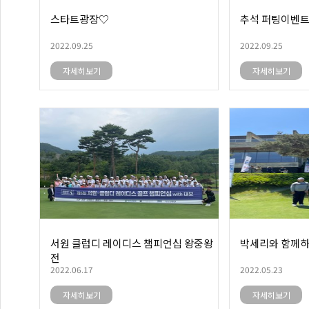
스타트광장♡
추석 퍼팅이벤
2022.09.25
2022.09.25
자세히보기
자세히보기
서원 클럽디 레이디스 챔피언십 왕중왕
박세리와 함께하
전
2022.06.17
2022.05.23
자세히보기
자세히보기