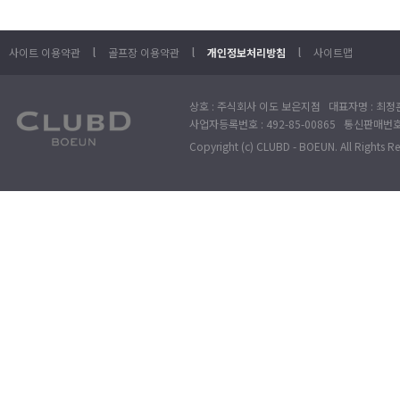
l
l
l
사이트 이용약관
골프장 이용약관
개인정보처리방침
사이트맵
상호 : 주식회사 이도 보은지점 대표자명 : 최정훈
사업자등록번호 : 492-85-00865 통신판매번호 : 
Copyright (c) CLUBD - BOEUN. All Rights R