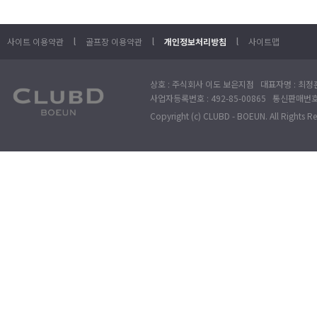
l
l
l
사이트 이용약관
골프장 이용약관
개인정보처리방침
사이트맵
상호 : 주식회사 이도 보은지점 대표자명 : 최정훈
사업자등록번호 : 492-85-00865 통신판매번호 : 
Copyright (c) CLUBD - BOEUN. All Rights R