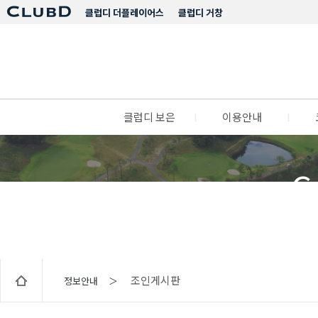
클럽디 더플레이어스
클럽디 거창
클럽디 보은
l
이용안내
l
C
조인게시판
정보안내 ＞