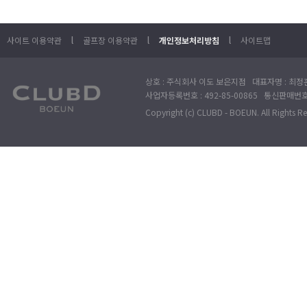
l
l
l
사이트 이용약관
골프장 이용약관
개인정보처리방침
사이트맵
상호 : 주식회사 이도 보은지점 대표자명 : 최정훈
사업자등록번호 : 492-85-00865 통신판매번호 : 
Copyright (c) CLUBD - BOEUN. All Rights R