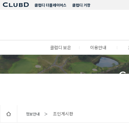
클럽디 더플레이어스
클럽디 거창
클럽디 보은
l
이용안내
l
C
조인게시판
정보안내 ＞