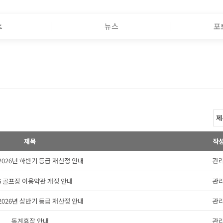
트
뉴스
포
제목
작
s 2026년 하반기 등급 재산정 안내
관
26 골프장 이용약관 개정 안내
관
s 2026년 상반기 등급 재산정 안내
관
동계휴장 안내
관