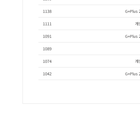
1138
G+Plu
1111
개
1091
G+Plu
1089
1074
개
1042
G+Plu