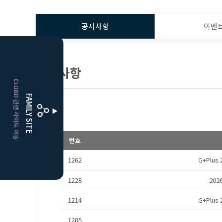
공지사항
이벤
HOME
공지사항
CLUBD 관련 사이트 이동
거창
클럽디
FAMILY SITE
더플레이어스
클럽디
번호
1262
G+Plu
1228
20
1214
G+Plu
1205