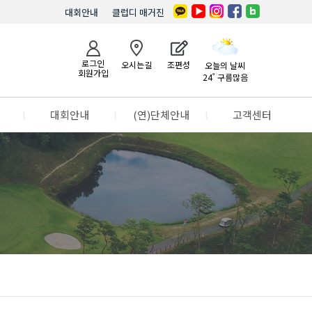
대회안내
클럽디 매거진
로그인
오시는길
조편성
오늘의 날씨
회원가입
24˚ 구름많음
l
대회안내
l
(연)단체안내
l
고객센터