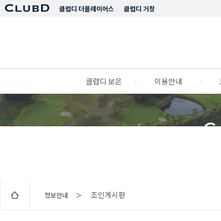
클럽디 더플레이어스
클럽디 거창
클럽디 보은
l
이용안내
l
C
조인게시판
정보안내 ＞