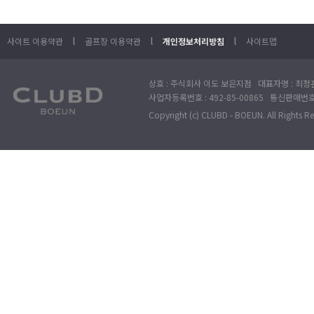
l
l
l
사이트 이용약관
골프장 이용약관
개인정보처리방침
사이트맵
상호 : 주식회사 이도 보은지점 대표자명 : 최정훈
사업자등록번호 : 492-85-00865 통신판매번호 : 
Copyright (c) CLUBD - BOEUN. All Rights R