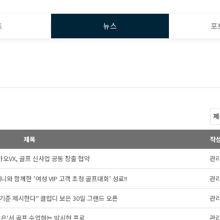
트
뉴스
포
제목
작
오VX, 골프 신사업 공동 창출 협약
관
와 함께한 ’여성 VIP 고객 초청 골프대회’ 성료!!
관
기준 제시한다" 클럽디 보은 30일 그랜드 오픈
관
보은'서 골프 수업하는 박시현 프로
관