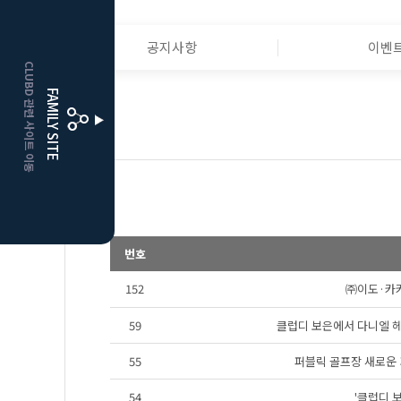
HOME
공지사항
이벤
CLUBD 관련 사이트 이동
거창
클럽디
FAMILY SITE
뉴스
더플레이어스
클럽디
번호
152
㈜이도·카카
59
클럽디 보은에서 다니엘 헤니
55
퍼블릭 골프장 새로운 
54
'클럽디 