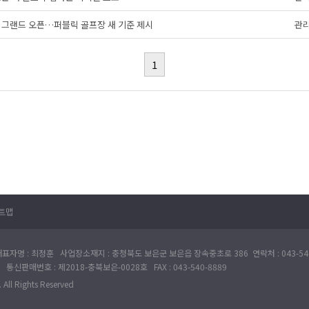
0일 그랜드 오픈…퍼블릭 골프장 새 기준 제시
관
1
트맵
표자명 : 최정훈 사업장소재지 : 충청북도 보은군 보은읍 장속중초로 386 연락처 : 043-540
 통신판매번호 : 제2018-충북보은-0028호 FAX : 043-540-8889
All Rights Reserved