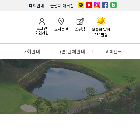
대회안내
클럽디 매거진
로그인
오시는길
조편성
오늘의 날씨
회원가입
35˚ 맑음
l
대회안내
l
(연)단체안내
l
고객센터