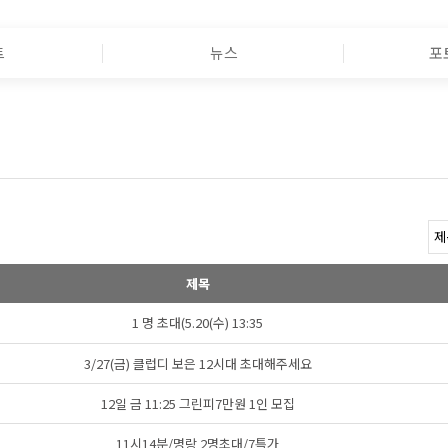
트
뉴스
포
제목
1 명 초대(5.20(수) 13:35
3/27(금) 클럽디 보은 12시대 초대해주세요
12일 금 11:25 그린피7만원 1인 모집
11시14분/명랑 2명초대/7특가