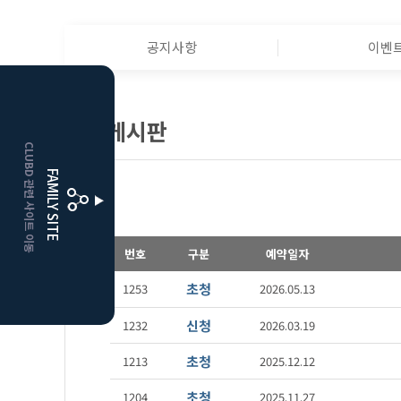
공지사항
이벤
HOME
조인게시판
CLUBD 관련 사이트 이동
거창
클럽디
FAMILY SITE
더플레이어스
클럽디
번호
구분
예약일자
초청
1253
2026.05.13
신청
1232
2026.03.19
초청
1213
2025.12.12
초청
1204
2025.11.27