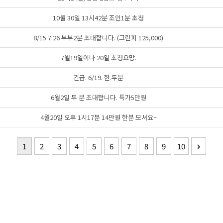
10월 30일 13시42분 조인1분 초청
8/15 7:26 부부2분 초대합니다. (그린피 125,000)
7월19일이나 20일 초청요망.
긴급. 6/19. 한.두분
6월2일 두 분 초대합니다. 특가5만원
4월20일 오후 1시17분 14만원 한분 모셔요~
1
2
3
4
5
6
7
8
9
10