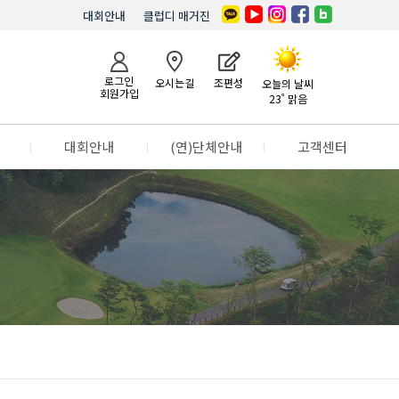
대회안내
클럽디 매거진
로그인
오시는길
조편성
오늘의 날씨
회원가입
23˚ 맑음
l
대회안내
l
(연)단체안내
l
고객센터