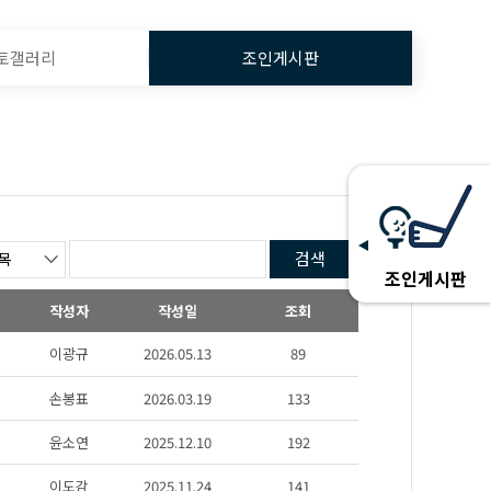
토갤러리
조인게시판
검색
조인게시판
작성자
작성일
조회
이광규
2026.05.13
89
손봉표
2026.03.19
133
윤소연
2025.12.10
192
이도감
2025.11.24
141