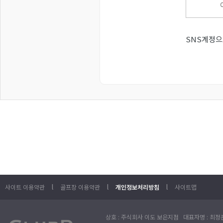
SNS계정으
l
l
l
사이트 이용약관
골프장 이용약관
개인정보처리방침
사이트맵
상호 : 주식회사 이도 보은지점 대표자명 : 최정훈