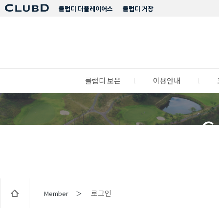
클럽디 더플레이어스
클럽디 거창
클럽디 보은
l
이용안내
l
C
로그인
Member ＞