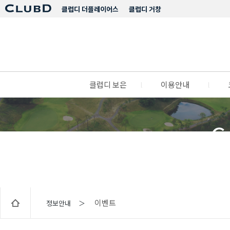
클럽디 더플레이어스
클럽디 거창
클럽디 보은
l
이용안내
l
C
이벤트
정보안내 ＞