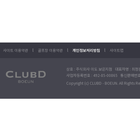
l
l
l
사이트 이용약관
골프장 이용약관
개인정보처리방침
사이트맵
상호 : 주식회사 이도 보은지점 대표자명 : 최정훈
사업자등록번호 : 492-85-00865 통신판매번호 : 
Copyright (c) CLUBD - BOEUN. All Rights R