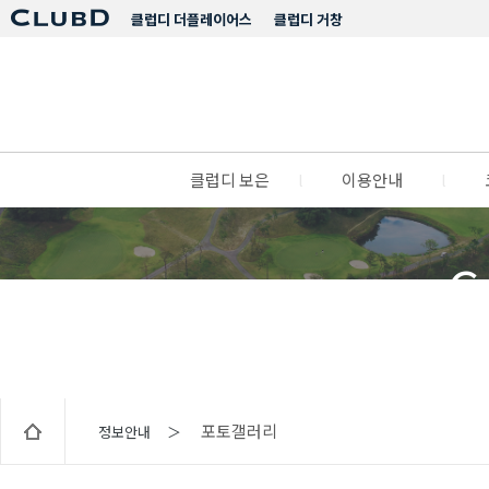
클럽디 더플레이어스
클럽디 거창
클럽디 보은
l
이용안내
l
C
포토갤러리
정보안내 ＞