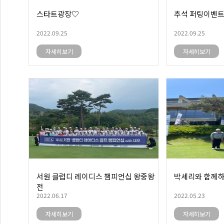
스타트광장♡
추석 퍼팅이벤
2022.09.25
2022.09.25
자세히보기
자세히보기
서원 클럽디 레이디스 챔피언십 왕중왕
박세리와 함께하
전
2022.06.17
2022.05.23
자세히보기
자세히보기