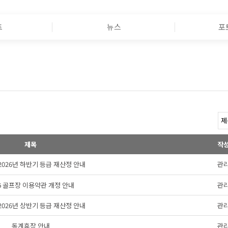
트
뉴스
포
제목
작
s 2026년 하반기 등급 재산정 안내
관
26 골프장 이용약관 개정 안내
관
s 2026년 상반기 등급 재산정 안내
관
동계휴장 안내
관