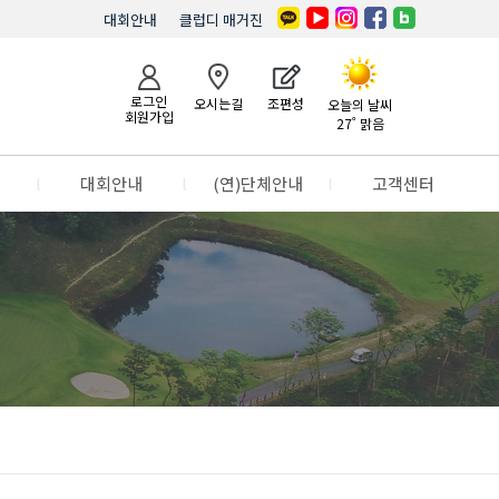
대회안내
클럽디 매거진
로그인
오시는길
조편성
오늘의 날씨
회원가입
27˚ 맑음
l
대회안내
l
(연)단체안내
l
고객센터