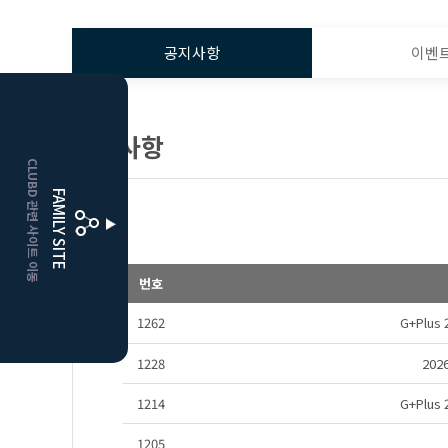
공지사항
이벤
HOME
공지사항
CLUBD 관련 사이트 이동
거창
클럽디
FAMILY SITE
더플레이어스
클럽디
번호
1262
G+Plu
1228
20
1214
G+Plu
1205