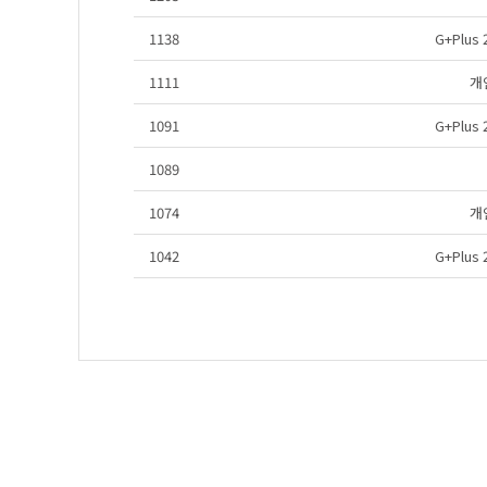
1138
G+Plu
1111
개
1091
G+Plu
1089
1074
개
1042
G+Plu