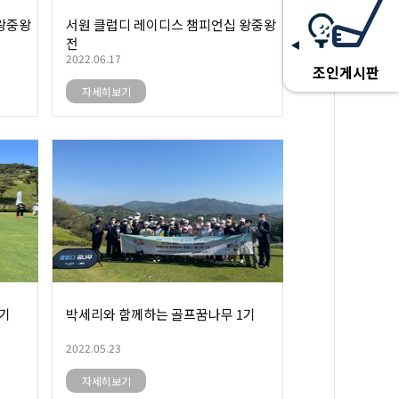
왕중왕
서원 클럽디 레이디스 챔피언십 왕중왕
전
2022.06.17
조인게시판
자세히보기
1기
박세리와 함께하는 골프꿈나무 1기
2022.05.23
자세히보기