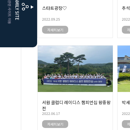
CLUBD 관련 사이트 이동
FAMILY SITE
스타트광장♡
추석
더플레이어스
클럽디
2022.09.25
2022
자세히보기
서원 클럽디 레이디스 챔피언십 왕중왕
박세
전
2022.06.17
2022
자세히보기