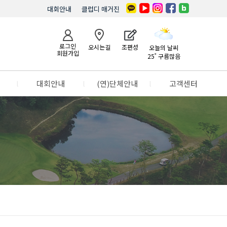
대회안내
클럽디 매거진
로그인
오시는길
조편성
오늘의 날씨
회원가입
25˚ 구름많음
l
대회안내
l
(연)단체안내
l
고객센터