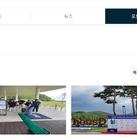
트
뉴스
포