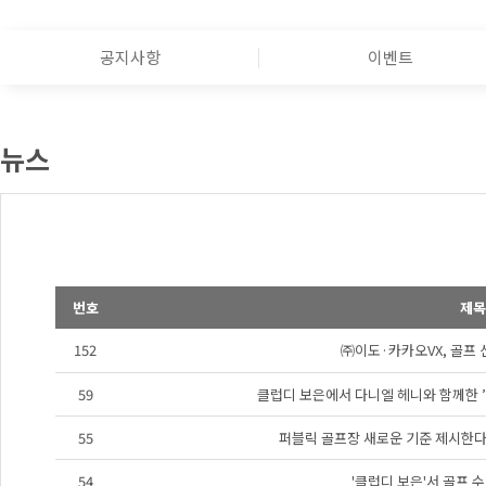
공지사항
이벤트
뉴스
번호
제목
152
㈜이도·카카오VX, 골프 
59
클럽디 보은에서 다니엘 헤니와 함께한 ’여
55
퍼블릭 골프장 새로운 기준 제시한다"
54
'클럽디 보은'서 골프 