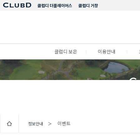
클럽디 더플레이어스
클럽디 거창
클럽디 보은
l
이용안내
l
C
이벤트
정보안내 ＞