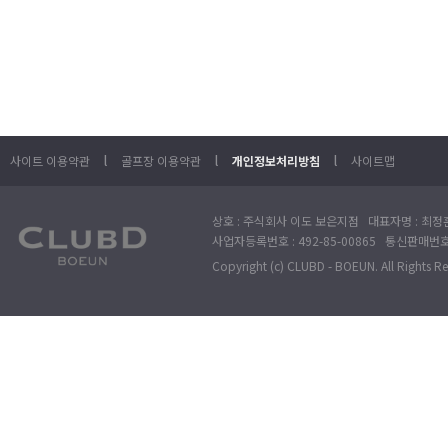
l
l
l
사이트 이용약관
골프장 이용약관
개인정보처리방침
사이트맵
상호 : 주식회사 이도 보은지점 대표자명 : 최정훈
사업자등록번호 : 492-85-00865 통신판매번호 : 
Copyright (c) CLUBD - BOEUN. All Rights R