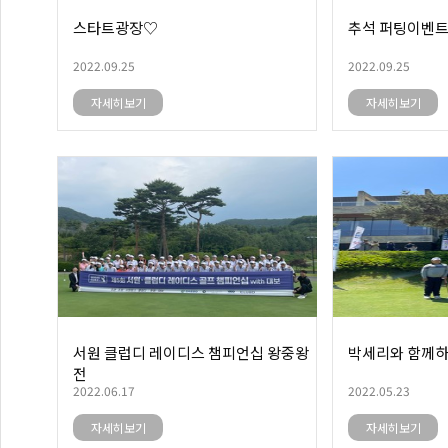
스타트광장♡
추석 퍼팅이벤
2022.09.25
2022.09.25
자세히보기
자세히보기
서원 클럽디 레이디스 챔피언십 왕중왕
박세리와 함께하
전
2022.06.17
2022.05.23
자세히보기
자세히보기