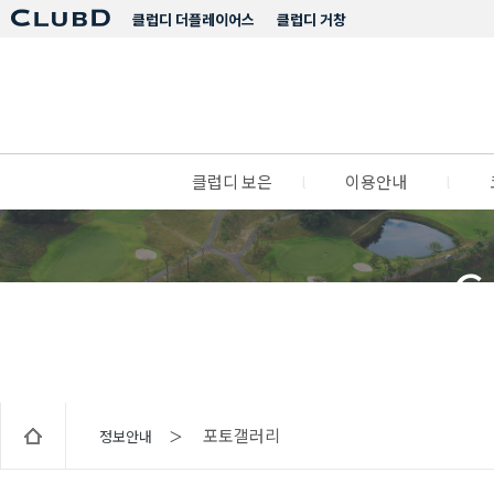
클럽디 더플레이어스
클럽디 거창
클럽디 보은
l
이용안내
l
C
포토갤러리
정보안내 ＞