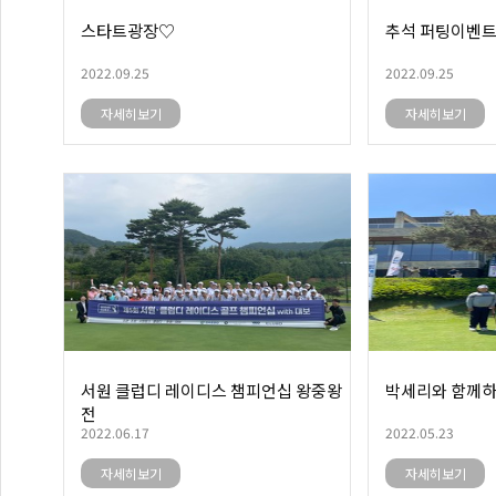
스타트광장♡
추석 퍼팅이벤
2022.09.25
2022.09.25
자세히보기
자세히보기
서원 클럽디 레이디스 챔피언십 왕중왕
박세리와 함께하
전
2022.06.17
2022.05.23
자세히보기
자세히보기