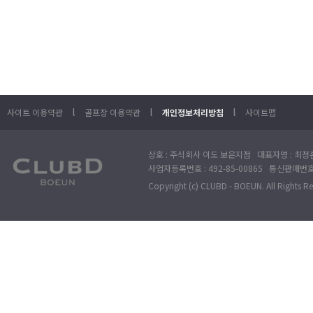
l
l
l
사이트 이용약관
골프장 이용약관
개인정보처리방침
사이트맵
상호 : 주식회사 이도 보은지점 대표자명 : 최정훈
사업자등록번호 : 492-85-00865 통신판매번호 : 
Copyright (c) CLUBD - BOEUN. All Rights R