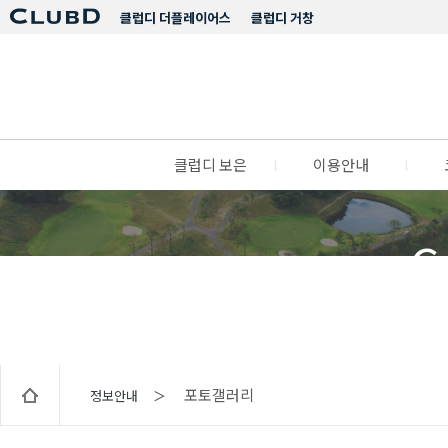
클럽디 더플레이어스
클럽디 거창
클럽디 보은
l
이용안내
l
C
포토갤러리
정보안내 ＞