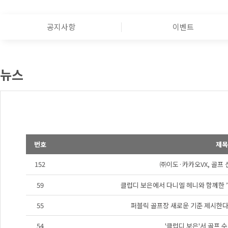
공지사항
이벤트
뉴스
번호
제목
152
㈜이도·카카오VX, 골프 
59
클럽디 보은에서 다니엘 헤니와 함께한 ’여
55
퍼블릭 골프장 새로운 기준 제시한다"
54
'클럽디 보은'서 골프 