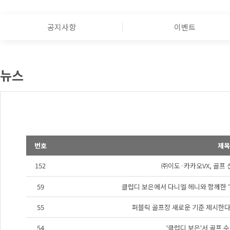
공지사항
이벤트
뉴스
번호
제목
152
㈜이도·카카오VX, 골프 
59
클럽디 보은에서 다니엘 헤니와 함께한 ’여
55
퍼블릭 골프장 새로운 기준 제시한다"
54
'클럽디 보은'서 골프 