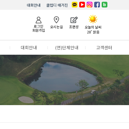
대회안내
클럽디 매거진
로그인
오시는길
조편성
오늘의 날씨
회원가입
28˚ 맑음
l
대회안내
l
(연)단체안내
l
고객센터