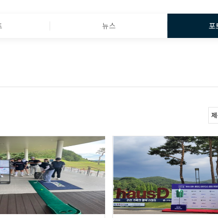
트
뉴스
포