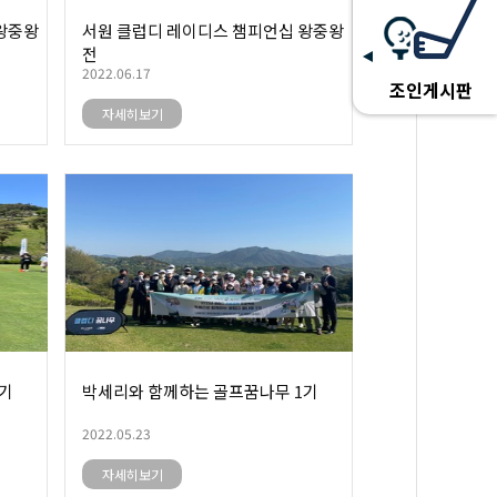
왕중왕
서원 클럽디 레이디스 챔피언십 왕중왕
전
2022.06.17
조인게시판
자세히보기
1기
박세리와 함께하는 골프꿈나무 1기
2022.05.23
자세히보기