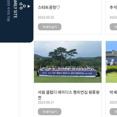
CLUBD 관련 사이트 이동
FAMILY SITE
스타트광장♡
추석
더플레이어스
클럽디
2022.09.25
2022
자세히보기
서원 클럽디 레이디스 챔피언십 왕중왕
박세
전
2022.06.17
2022
자세히보기