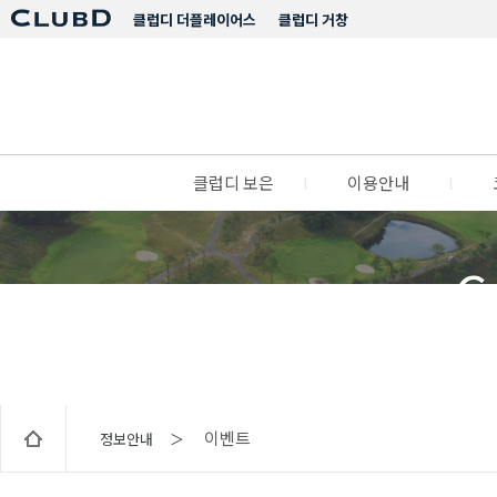
클럽디 더플레이어스
클럽디 거창
클럽디 보은
l
이용안내
l
C
이벤트
정보안내 ＞