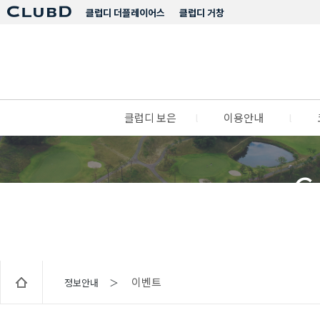
클럽디 더플레이어스
클럽디 거창
클럽디 보은
l
이용안내
l
C
이벤트
정보안내 ＞