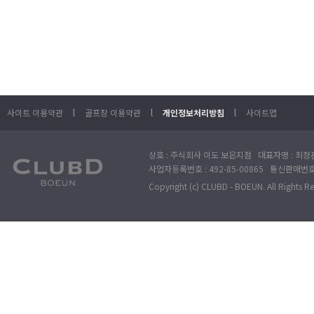
l
l
l
사이트 이용약관
골프장 이용약관
개인정보처리방침
사이트맵
상호 : 주식회사 이도 보은지점 대표자명 : 최정훈
사업자등록번호 : 492-85-00865 통신판매번호 : 
Copyright (c) CLUBD - BOEUN. All Rights R