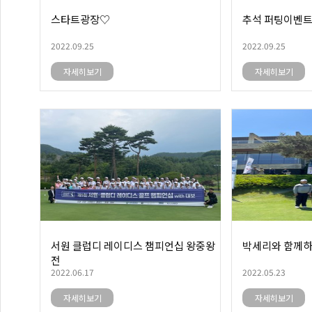
스타트광장♡
추석 퍼팅이벤
2022.09.25
2022.09.25
자세히보기
자세히보기
서원 클럽디 레이디스 챔피언십 왕중왕
박세리와 함께하
전
2022.06.17
2022.05.23
자세히보기
자세히보기