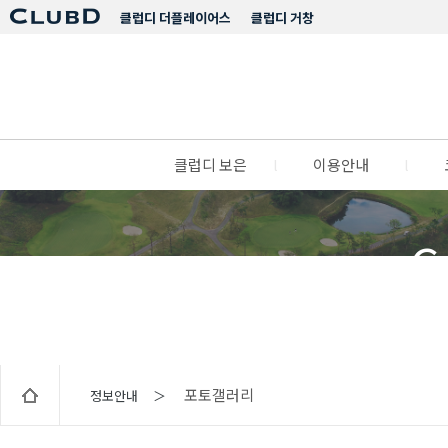
클럽디 더플레이어스
클럽디 거창
클럽디 보은
l
이용안내
l
C
포토갤러리
정보안내 ＞