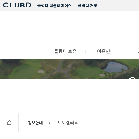
클럽디 더플레이어스
클럽디 거창
클럽디 보은
l
이용안내
l
C
포토갤러리
정보안내 ＞