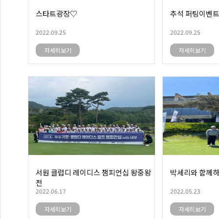
스타트광장♡
추석 퍼팅이벤
2022.09.25
2022.09.25
자세히보기
자세히보기
서원 클럽디 레이디스 챔피언십 왕중왕
박세리와 함께하
전
2022.06.17
2022.05.23
자세히보기
자세히보기