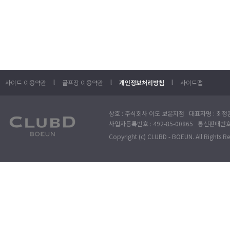
l
l
l
사이트 이용약관
골프장 이용약관
개인정보처리방침
사이트맵
상호 : 주식회사 이도 보은지점 대표자명 : 최정훈
사업자등록번호 : 492-85-00865 통신판매번호 : 
Copyright (c) CLUBD - BOEUN. All Rights R