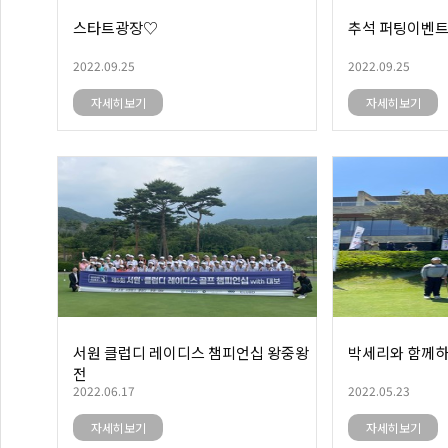
스타트광장♡
추석 퍼팅이벤
2022.09.25
2022.09.25
자세히보기
자세히보기
서원 클럽디 레이디스 챔피언십 왕중왕
박세리와 함께하
전
2022.06.17
2022.05.23
자세히보기
자세히보기