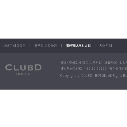
l
l
l
사이트 이용약관
골프장 이용약관
개인정보처리방침
사이트맵
상호 : 주식회사 이도 보은지점 대표자명 : 최정훈
사업자등록번호 : 492-85-00865 통신판매번호 : 
Copyright (c) CLUBD - BOEUN. All Rights R