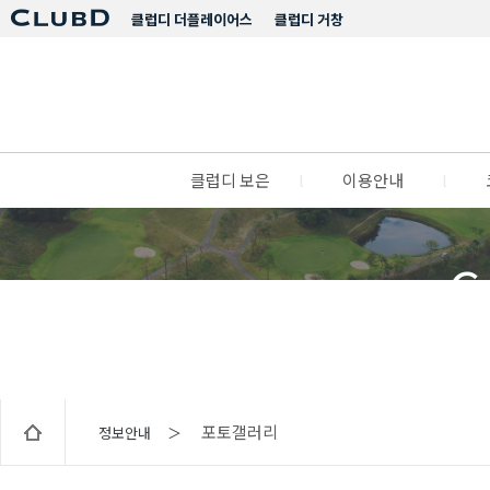
클럽디 더플레이어스
클럽디 거창
클럽디 보은
l
이용안내
l
C
포토갤러리
정보안내 ＞