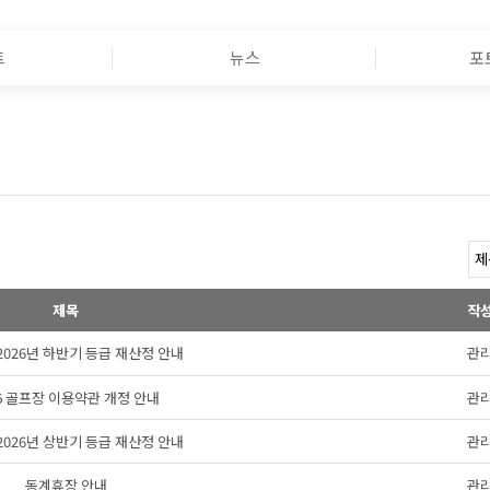
트
뉴스
포
제목
작
s 2026년 하반기 등급 재산정 안내
관
26 골프장 이용약관 개정 안내
관
s 2026년 상반기 등급 재산정 안내
관
동계휴장 안내
관