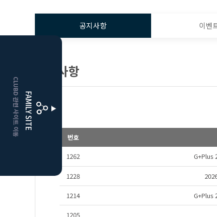
공지사항
이벤
HOME
공지사항
CLUBD 관련 사이트 이동
거창
클럽디
FAMILY SITE
더플레이어스
클럽디
번호
1262
G+Plu
1228
20
1214
G+Plu
1205