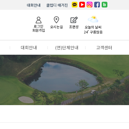
대회안내
클럽디 매거진
로그인
오시는길
조편성
오늘의 날씨
회원가입
24˚ 구름많음
l
대회안내
l
(연)단체안내
l
고객센터