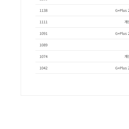
1138
G+Plu
1111
개
1091
G+Plu
1089
1074
개
1042
G+Plu