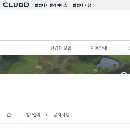
클럽디 더플레이어스
클럽디 거창
클럽디 보은
l
이용안내
l
C
공지사항
정보안내 ＞