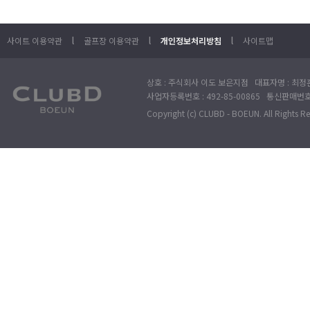
l
l
l
사이트 이용약관
골프장 이용약관
개인정보처리방침
사이트맵
상호 : 주식회사 이도 보은지점 대표자명 : 최정훈
사업자등록번호 : 492-85-00865 통신판매번호 : 
Copyright (c) CLUBD - BOEUN. All Rights R