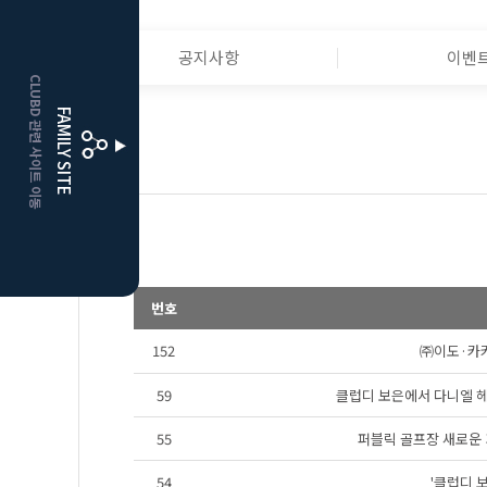
HOME
공지사항
이벤
CLUBD 관련 사이트 이동
거창
클럽디
FAMILY SITE
뉴스
더플레이어스
클럽디
번호
152
㈜이도·카카
59
클럽디 보은에서 다니엘 헤니
55
퍼블릭 골프장 새로운 
54
'클럽디 