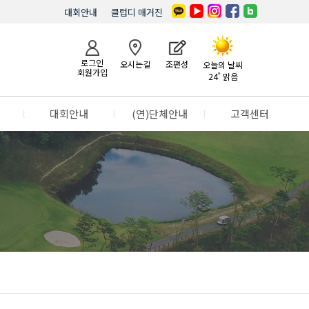
대회안내
클럽디 매거진
로그인
오시는길
조편성
오늘의 날씨
회원가입
24˚ 맑음
l
대회안내
l
(연)단체안내
l
고객센터