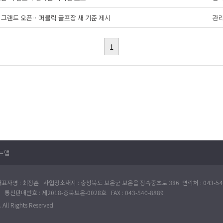
0일 그랜드 오픈…퍼블릭 골프장 새 기준 제시
관
1
트맵
표자명 : 최정훈 사업장소재지 : 충청북도 보은군 보은읍 장속중초로 386 연락처 : 043-540
 통신판매번호 : 제2018-충북보은-0028호 FAX : 043-540-8889
All Rights Reserved