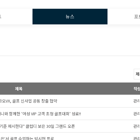
트
뉴스
포
제목
작
오VX, 골프 신사업 공동 창출 협약
관
와 함께한 ’여성 VIP 고객 초청 골프대회’ 성료!!
관
기준 제시한다" 클럽디 보은 30일 그랜드 오픈
관
보은'서 골프 수업하는 박시현 프로
관