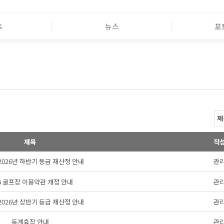
트
뉴스
포
제목
작
s 2026년 하반기 등급 재산정 안내
관
26 골프장 이용약관 개정 안내
관
s 2026년 상반기 등급 재산정 안내
관
동계휴장 안내
관