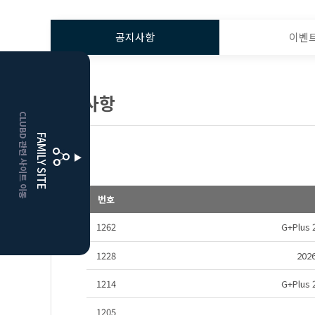
공지사항
이벤
HOME
공지사항
CLUBD 관련 사이트 이동
거창
클럽디
FAMILY SITE
더플레이어스
클럽디
번호
1262
G+Plu
1228
20
1214
G+Plu
1205