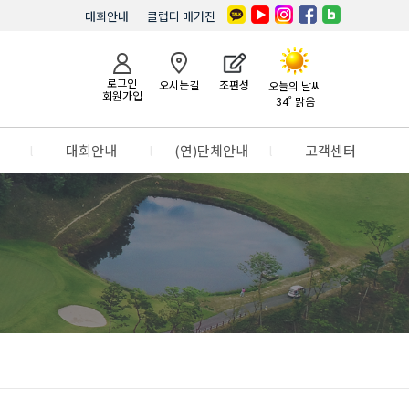
대회안내
클럽디 매거진
로그인
오시는길
조편성
오늘의 날씨
회원가입
34˚ 맑음
l
대회안내
l
(연)단체안내
l
고객센터