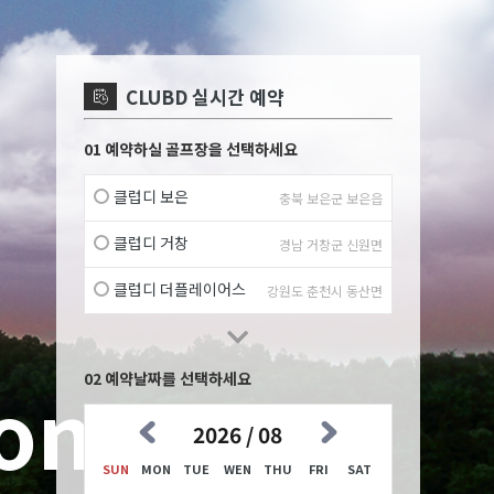
CLUBD 실시간 예약
01 예약하실 골프장을 선택하세요
클럽디 보은
충북 보은군 보은읍
클럽디 거창
경남 거창군 신원면
클럽디 더플레이어스
강원도 춘천시 동산면
02 예약날짜를 선택하세요
2026 / 08
SUN
MON
TUE
WEN
THU
FRI
SAT