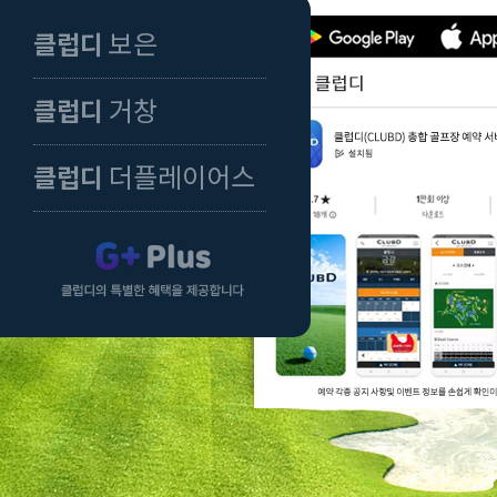
보은
클럽디
거창
클럽디
더플레이어스
클럽디